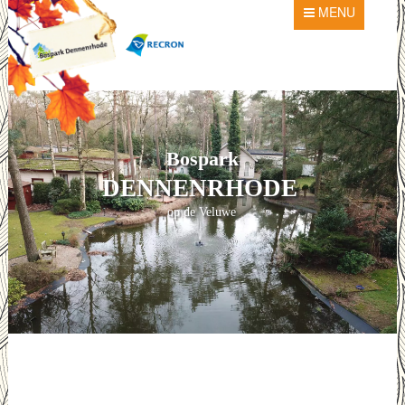
MENU
Bospark
DENNENRHODE
op de Veluwe