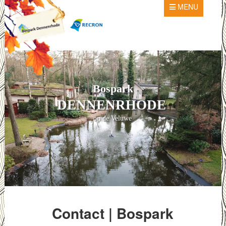
MENU
Bospark
DENNENRHODE
op de Veluwe
Contact | Bospark