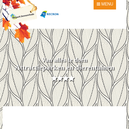
MENU
Van alles te doen
Attractieparken en dierentuinen